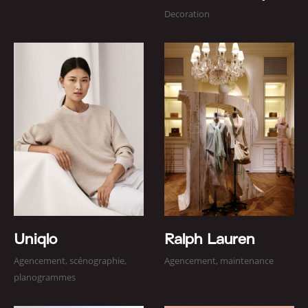
Decoration
Uniqlo
Ralph Lauren
Agencement, scénographie,
Agencement, maintenance
planogrammes